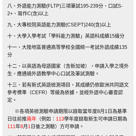
八、外語能力測驗(FLTP)三項筆試195-239分、口試S-
2+、寫作C(含)以上
九、大專校院英語能力測驗(CSEPT)240(含)以上
十、大學入學考試「學科能力測驗」英語科成績15級分
十一、大陸地區普通高等學校全國統一考試外語成績135
分
十二、以英語為母語國家（含新加坡），申請入學之境外
生，應通過外語教學中心口試及筆試測驗。
十三、若有新式英語檢測項目，其成績仍依歐洲共同語文
參考標準（CEFR）等級為依據，並經外語中心審查認
定。
※各項英檢測驗申請期限以錄取當年度8月1日為基準
日往前推
兩年
（例如：
113
學年度錄取新生可申請日期為
111
年
8
月
1
日後之測驗）方可申請。