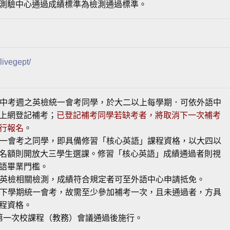
測驗中心通過成績標準為檢測通過標準。
livegept/
期期中考週之英檢統一會考同學，於大二以上每學期．可依外語中
上網登記補考；
已登記補考同學若缺考者，將取消下一次補考
行報名
。
期統一會考之同學，即具備修習「核心英語」課程資格，以大四以
名額則開放大三學生選課。修習「核心英語」成績通過者則視
語畢業門檻。
校外英檢相關檢測，成績符合規定者可至外語中心申請抵免。
大一下學期統一會考，故需至少參加補考一次，且未通過者，方具
程資格。
9.28第一次校課程（教務）會議通過後施行。