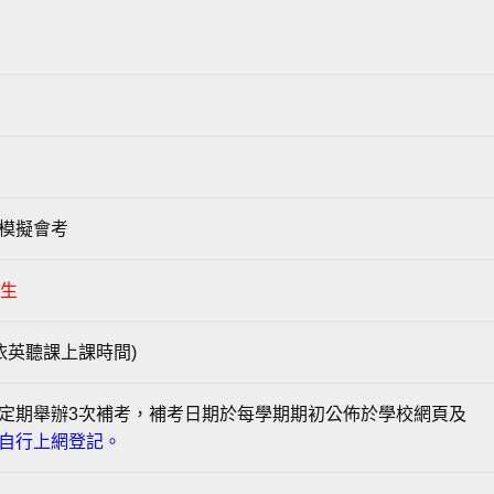
模擬會考
新生
依英聽課上課時間)
定期舉辦3次補考，補考日期於每學期期初公佈於學校網頁及
自行上網登記。