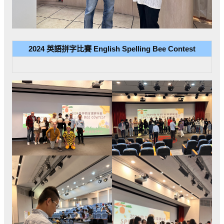
2024 英語拼字比賽 English Spelling Bee Contest