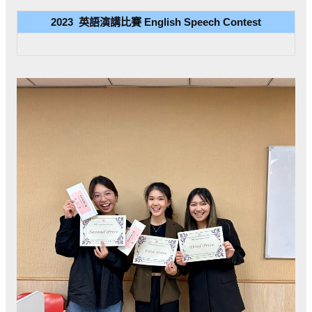
2023 英語演講比賽 English Speech Contest