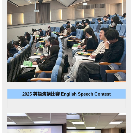
2025 英語演講比賽 English Speech Contest